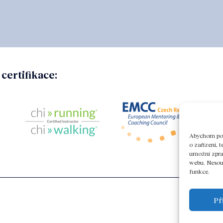
certifikace:
Abychom posk
o zařízení, 
umožní zprac
webu. Nesouh
funkce.
Př