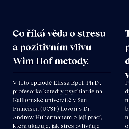
Co říká věda o stresu
a pozitivním vlivu
Wim Hof metody.
V této epizodě Elissa Epel, Ph.D.,
P
profesorka katedry psychiatrie na
d
Kalifornské univerzitě v San
n
Franciscu (UCSF) hovoří s Dr.
b
Andrew Hubermanem o její práci,
n
která ukazuje, jak stres ovlivňuje
o