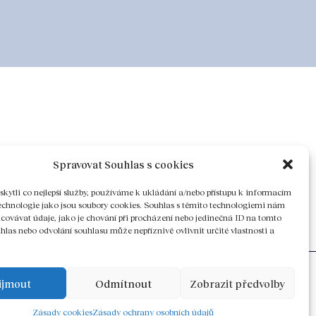
Spravovat Souhlas s cookies
ytli co nejlepší služby, používáme k ukládání a/nebo přístupu k informacím
technologie jako jsou soubory cookies. Souhlas s těmito technologiemi nám
ovávat údaje, jako je chování při procházení nebo jedinečná ID na tomto
las nebo odvolání souhlasu může nepříznivě ovlivnit určité vlastnosti a
ijmout
Odmítnout
Zobrazit předvolby
Zásady cookies
Zásady ochrany osobních údajů