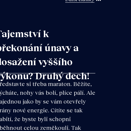
Tajemství k
překonání únavy a
dosažení vyššího
výkonu? Druhý dech!
ředstavte si třeba maraton. Běžíte,
ýcháte, nohy vás bolí, plíce pálí. Ale
ajednou jako by se vám otevřely
rány nové energie. Cítíte se tak
abití, že byste byli schopni
běhnout celou zeměkouli. Tak