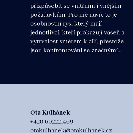
přizpůsobit se vnitřním i vnějším
požadavkům. Pro mě navíc to je
osobnostní rys, který mají
jednotlivci, kteří prokazují vášeň a
vytrvalost směrem k cíli, přestože
jsou konfrontováni se značnými…
Ota Kulhánek
+420 602221469
otakulhanek@otakulhanek.cz